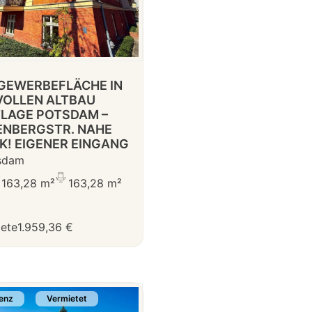
GEWERBEFLÄCHE IN
VOLLEN ALTBAU
LAGE POTSDAM –
NBERGSTR. NAHE
IK! EIGENER EINGANG
sdam
163,28 m²
163,28 m²
iete
1.959,36 €
enz
Vermietet