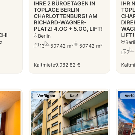
IHRE 2 BÜROETAGEN IN
IHR 
TOPLAGE BERLIN
TOPL
CHARLOTTENBURG! AM
CHA
RICHARD-WAGNER-
DIRE
PLATZ! 4.OG + 5.OG, LIFT!
WAGN
CH!
LIFT!
Berlin
lz
Berl
13
507,42 m²
507,42 m²
7
Kaltmiete
9.082,82 €
Kaltm
Verfügbar
Kauf
Verfü