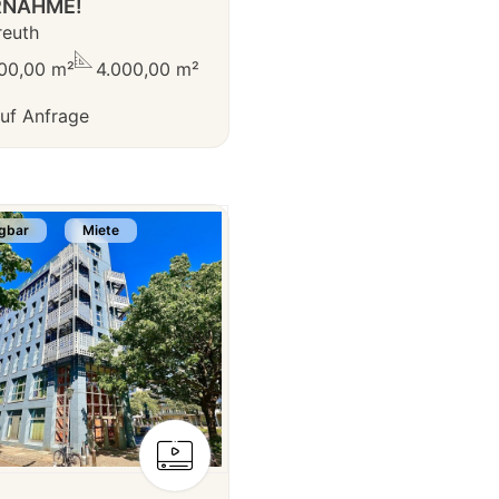
RNAHME!
reuth
00,00 m²
4.000,00 m²
uf Anfrage
gbar
Miete