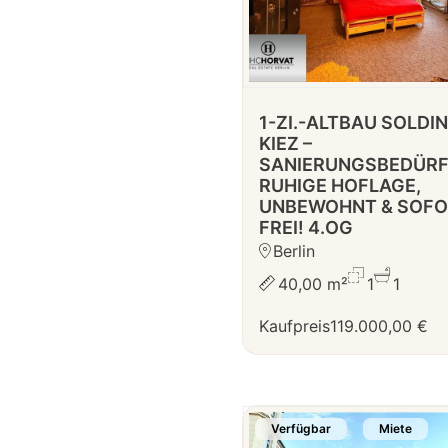
1-ZI.-ALTBAU SOLDI
KIEZ –
SANIERUNGSBEDÜRF
RUHIGE HOFLAGE,
UNBEWOHNT & SOF
FREI! 4.OG
Berlin
40,00 m²
1
1
Kaufpreis
119.000,00 €
Verfügbar
Miete