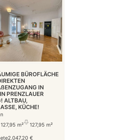
ÄUMIGE BÜROFLÄCHE
DIREKTEN
ßENZUGANG IN
IN PRENZLAUER
! ALTBAU,
ASSE, KÜCHE!
in
127,95 m²
127,95 m²
iete
2.047,20 €