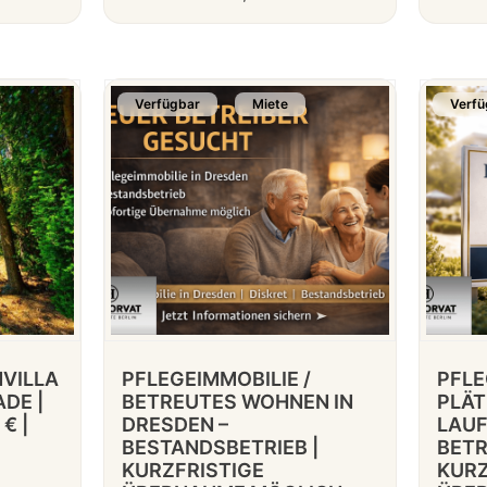
Verfügbar
Miete
Verfü
VILLA
PFLEGEIMMOBILIE /
PFLE
ADE |
BETREUTES WOHNEN IN
PLÄT
€ |
DRESDEN –
LAUF
BESTANDSBETRIEB |
BETR
KURZFRISTIGE
KURZ