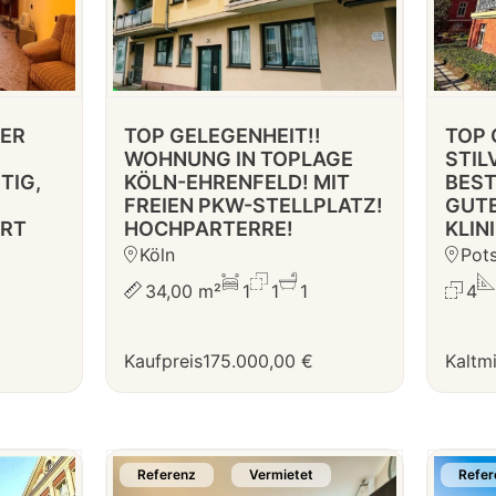
NER
TOP GELEGENHEIT!!
TOP 
WOHNUNG IN TOPLAGE
STIL
TIG,
KÖLN-EHRENFELD! MIT
BEST
FREIEN PKW-STELLPLATZ!
GUTE
ORT
HOCHPARTERRE!
KLIN
Köln
Pot
34,00 m²
1
1
1
4
Kaufpreis
175.000,00 €
Kaltm
Referenz
Vermietet
Refer