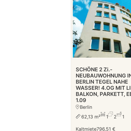
SCHÖNE 2 Zi.-
NEUBAUWOHNUNG I
BERLIN TEGEL NAHE
WASSER! 4.OG MIT LI
BALKON, PARKETT, E
1.09
Berlin
62,13 m²
1
2
1
Kaltmiete
796,51 €