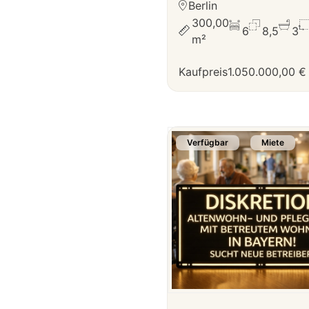
Berlin
300,00
6
8,5
3
m²
Kaufpreis
1.050.000,00 €
Verfügbar
Miete