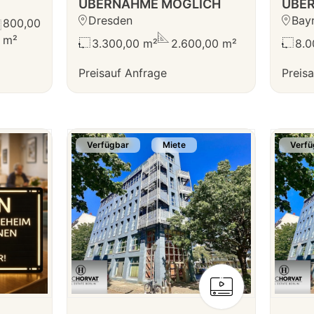
ÜBERNAHME MÖGLICH
ÜBE
Dresden
Bay
800,00
m²
3.300,00 m²
2.600,00 m²
8.0
Preis
auf Anfrage
Preis
a
Verfügbar
Miete
Verfü