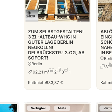
ZUM SELBSTGESTALTEN!
ABLÖ
3 ZI.-ALTBAU-WHG IN
EING
GUTER LAGE BERLIN
SCH
NEUKÖLLN!
NAH
DELBRÜCKSTR.! 3.OG, AB
IN B
SOFORT!
Berl
Berlin
31
92,21 m²
2
3
1
Kaltmiete
883,37 €
Kaltm
Verfügbar
Miete
Verfü