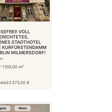
SEFREI! VOLL
ERICHTETES,
ÖNES STADTHOTEL
E KURFÜRSTENDAMM
ERLIN WILMERSDORF!
in
1.100,00 m²
iete
23.573,00 €
gbar
Miete