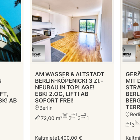
AM WASSER & ALTSTADT
GER
N
BERLIN-KÖPENICK! 3 ZI.-
MIT 
NEUBAU IN TOPLAGE!
STRA
FT,
EBK! 2.OG, LIFT! AB
BERL
BK! AB
SOFORT FREI!
BERG
TERR
Berlin
Berl
72,00 m²
2
3
1
3
Kaltmiete
1.400,00 €
Kaltm