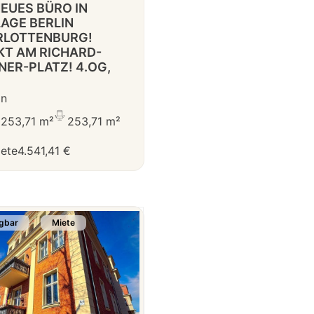
NEUES BÜRO IN
AGE BERLIN
RLOTTENBURG!
KT AM RICHARD-
ER-PLATZ! 4.OG,
in
253,71 m²
253,71 m²
iete
4.541,41 €
gbar
Miete