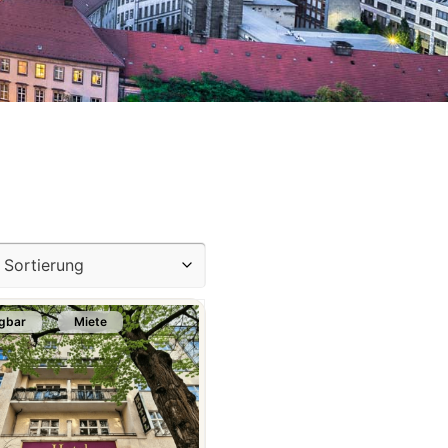
gbar
Miete