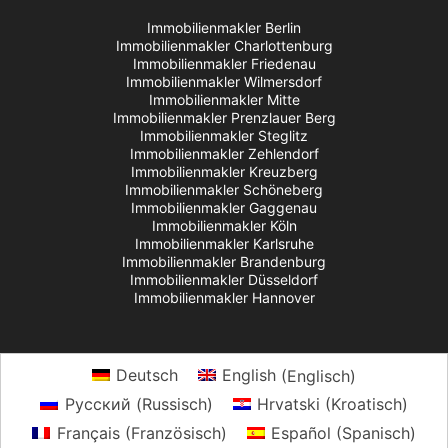
Immobilienmakler Berlin
Immobilienmakler Charlottenburg
Immobilienmakler Friedenau
Immobilienmakler Wilmersdorf
Immobilienmakler Mitte
Immobilienmakler Prenzlauer Berg
Immobilienmakler Steglitz
Immobilienmakler Zehlendorf
Immobilienmakler Kreuzberg
Immobilienmakler Schöneberg
Immobilienmakler Gaggenau
Immobilienmakler Köln
Immobilienmakler Karlsruhe
Immobilienmakler Brandenburg
Immobilienmakler Düsseldorf
Immobilienmakler Hannover
Deutsch
English
(
Englisch
)
Русский
(
Russisch
)
Hrvatski
(
Kroatisch
)
Français
(
Französisch
)
Español
(
Spanisch
)