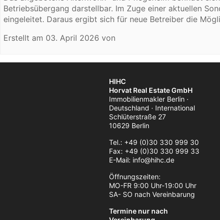
Betriebsübergang darstellbar. Im Zuge einer aktuellen Son
eingeleitet. Daraus ergibt sich für neue Betreiber die Mögl
Erstellt am
03. April 2026
von
HIHC
Horvat Real Estate GmbH
Immobilienmakler Berlin ·
Deutschland · International
Schlüterstraße 27
10629 Berlin
Tel.: +49 (0)30 330 999 30
Fax: +49 (0)30 330 999 33
E-Mail: info@hihc.de
Öffnungszeiten:
MO-FR 9:00 Uhr-19:00 Uhr
SA- SO nach Vereinbarung
Termine nur nach
Vereinbarung