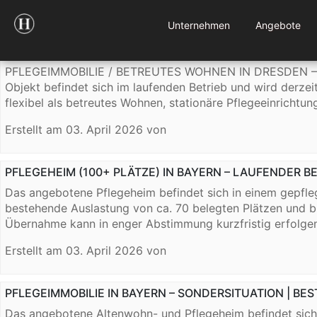
Blog-Archive
Unternehmen
Angebote
PFLEGEIMMOBILIE / BETREUTES WOHNEN IN DRESDEN –
PFLEGEIMMOBILIE / BETREUTES WOHNEN IN DRESDEN –
Objekt befindet sich im laufenden Betrieb und wird derzei
flexibel als betreutes Wohnen, stationäre Pflegeeinricht
Erstellt am
03. April 2026
von
PFLEGEHEIM (100+ PLÄTZE) IN BAYERN – LAUFENDER B
Das angebotene Pflegeheim befindet sich in einem gepfle
bestehende Auslastung von ca. 70 belegten Plätzen und bie
Übernahme kann in enger Abstimmung kurzfristig erfolgen
Erstellt am
03. April 2026
von
PFLEGEIMMOBILIE IN BAYERN – SONDERSITUATION | BE
Das angebotene Altenwohn- und Pflegeheim befindet sich i