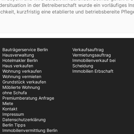
dersituation in der Betreiberschaft wurde ein vorläufiges 
ichkeit, kurzfristig eine etablierte und betriebsbereite Pfle
Bauträgerservice Berlin
Verkaufsauftrag
Hausverwaltung
Vermietungsauftrag
Hotelmakler Berlin
Immobilienverkauf bei
Haus verkaufen
Scheidung
Wohnung verkaufen
Immobilien Erbschaft
Wohnung vermieten
Grundstück verkaufen
Möblierte Wohnung
ohne Schufa
Premiumberatung Anfrage
Miete
Kontakt
Impressum
Datenschutzerklärung
Berlin Tipps
Immobilienvermittlung Berlin