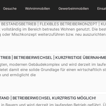
Gesuche
Wohnimmobilien
Gewerbeimmobilien
Einsa
 BESTANDSBETRIEB | KURZFRISTIGE ÜBERNAHME MÖGLIC
 BESTANDSBETRIEB | FLEXIBLES BETREIBERKONZEPT | K
t vollständig im Bereich betreutes Wohnen genutzt. Die bes
ung oder Mischkonzept weiterzuführen bzw. neu auszurichten
ETRIEB | BETREIBERWECHSEL | KURZFRISTIGE ÜBERNAHME
gten, modernen Gebäudekomplex und wird derzeit im laufend
tet damit eine solide Grundlage für einen wirtschaftlich st
 und ermöglicht die
STAND | BETREIBERWECHSEL KURZFRISTIG MÖGLICH!
n Bayern und wird derzeit im laufenden Betrieb geführt. Ü