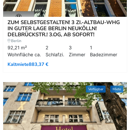
ZUM SELBSTGESTALTEN! 3 ZI.-ALTBAU-WHG
IN GUTER LAGE BERLIN NEUKÖLLN!
DELBRÜCKSTR.! 3.OG, AB SOFORT!
Berlin
92,21 m²
2
3
1
Wohnfläche ca.
Schlafzi.
Zimmer
Badezimmer
Kaltmiete
883,37 €
Verfügbar
Miete