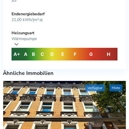
A+
Endenergiebedarf
21,00 kWh/(m²·a)
Heizungsart
Wärmepumpe
A+
A
B
C
D
E
F
G
H
Ähnliche Immobilien
Verfügbar
Miete