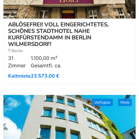
ABLÖSEFREI! VOLL EINGERICHTETES,
SCHÖNES STADTHOTEL NAHE
KURFÜRSTENDAMM IN BERLIN
WILMERSDORF!
Berlin
31
1.100,00 m²
Zimmer
Gesamtfl. ca.
Kaltmiete
23.573,00 €
Verfügbar
Miete