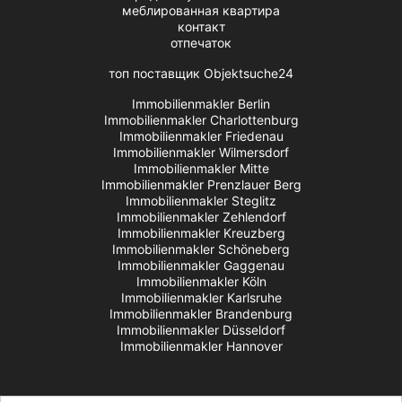
меблированная квартира
контакт
отпечаток
топ поставщик Objektsuche24
Immobilienmakler Berlin
Immobilienmakler Charlottenburg
Immobilienmakler Friedenau
Immobilienmakler Wilmersdorf
Immobilienmakler Mitte
Immobilienmakler Prenzlauer Berg
Immobilienmakler Steglitz
Immobilienmakler Zehlendorf
Immobilienmakler Kreuzberg
Immobilienmakler Schöneberg
Immobilienmakler Gaggenau
Immobilienmakler Köln
Immobilienmakler Karlsruhe
Immobilienmakler Brandenburg
Immobilienmakler Düsseldorf
Immobilienmakler Hannover